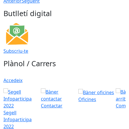
Anterior
Següent
Butlletí digital
Subscriu-te
Plànol / Carrers
Accedeix
Oficines
Contactar
Com a
Segell
Infoparticipa
2022