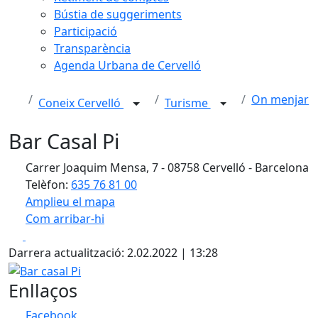
Bústia de suggeriments
Participació
Transparència
Agenda Urbana de Cervelló
On menjar
Coneix Cervelló
Turisme
Bar Casal Pi
Carrer Joaquim Mensa, 7 - 08758 Cervelló - Barcelona
Telèfon:
635 76 81 00
Amplieu el mapa
Com arribar-hi
Leaflet
| ©
OpenStreetMap
contributors
Facebook
X
+
Darrera actualització: 2.02.2022 | 13:28
−
Bar casal Pi
Enllaços
Facebook