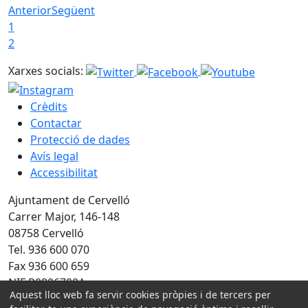
Anterior
Següent
1
2
Xarxes socials:
Crèdits
Contactar
Protecció de dades
Avís legal
Accessibilitat
Ajuntament de Cervelló
Carrer Major, 146-148
08758 Cervelló
Tel. 936 600 070
Fax 936 600 659
NIF P0806700A
Aquest lloc web fa servir cookies pròpies i de tercers per