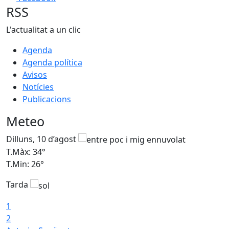
RSS
L'actualitat a un clic
Agenda
Agenda política
Avisos
Notícies
Publicacions
Meteo
Dilluns, 10 d’agost
D
T.Màx: 34°
T
T.Min: 26°
T
Tarda
T
1
2