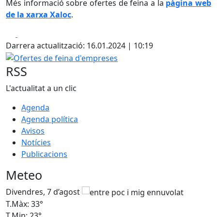
Més informació sobre ofertes de feina a la
pàgina web
de la xarxa Xaloc
.
Facebook
X
Darrera actualització: 16.01.2024 | 10:19
Ofertes de feina d'empreses
RSS
L'actualitat a un clic
Agenda
Agenda política
Avisos
Notícies
Publicacions
Meteo
Divendres, 7 d’agost
D
T.Màx: 33°
T
T.Min: 23°
T