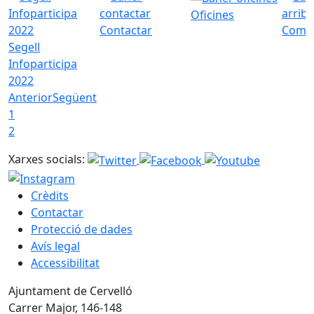
Oficines
Contactar
Com a
Segell
Infoparticipa
2022
Anterior
Següent
1
2
Xarxes socials:
Crèdits
Contactar
Protecció de dades
Avís legal
Accessibilitat
Ajuntament de Cervelló
Carrer Major, 146-148