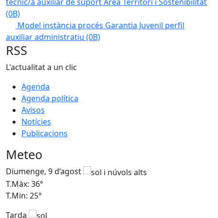
tècnic/a auxiliar de suport Àrea Territori i Sostenibilitat
(0B)
Model instància procés Garantia Juvenil perfil
auxiliar administratiu
(0B)
RSS
L'actualitat a un clic
Agenda
Agenda política
Avisos
Notícies
Publicacions
Meteo
Diumenge, 9 d’agost
D
T.Màx: 36°
T
T.Min: 25°
T
Tarda
T