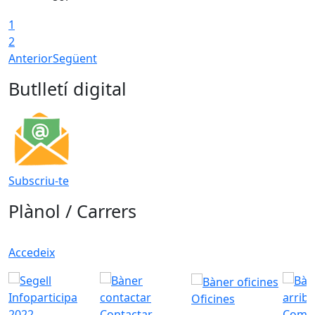
1
2
Anterior
Següent
Butlletí digital
Subscriu-te
Plànol / Carrers
Accedeix
Oficines
Contactar
Com a