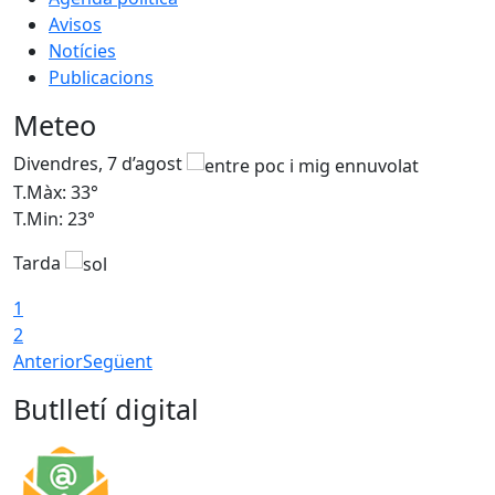
Avisos
Notícies
Publicacions
Meteo
Divendres, 7 d’agost
D
T.Màx: 33°
T
T.Min: 23°
T
Tarda
1
2
Anterior
Següent
Butlletí digital