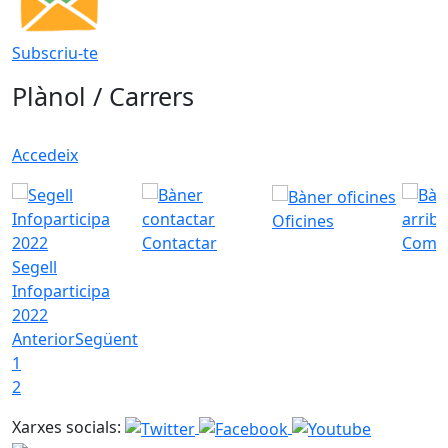
Subscriu-te
Plànol / Carrers
Accedeix
Oficines
Contactar
Com a
Segell
Infoparticipa
2022
Anterior
Següent
1
2
Xarxes socials: