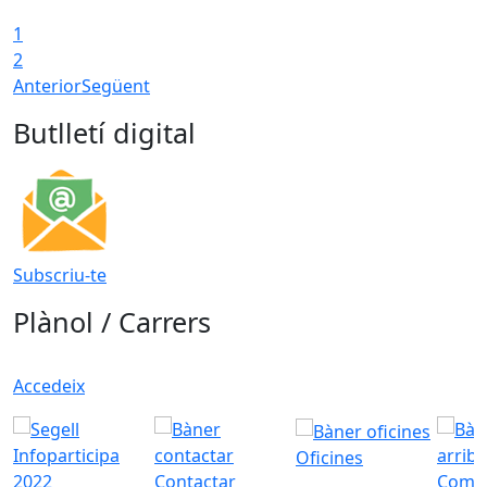
1
2
Anterior
Següent
Butlletí digital
Subscriu-te
Plànol / Carrers
Accedeix
Oficines
Contactar
Com a