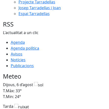
Projecte Tarradellas
Josep Tarradellas i Joan
Espai Tarradellas
RSS
L'actualitat a un clic
Agenda
Agenda política
Avisos
Notícies
Publicacions
Meteo
Dijous, 6 d’agost
D
T.Màx: 33°
T
T.Min: 24°
T
Tarda