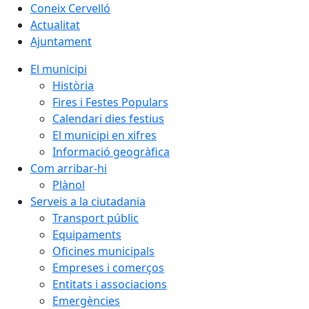
Coneix Cervelló
Actualitat
Ajuntament
El municipi
Història
Fires i Festes Populars
Calendari dies festius
El municipi en xifres
Informació geogràfica
Com arribar-hi
Plànol
Serveis a la ciutadania
Transport públic
Equipaments
Oficines municipals
Empreses i comerços
Entitats i associacions
Emergències