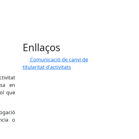
Enllaços
Comunicació de canvi de
titularitat d'activitats
tivitat
osa en
ol que
rogació
ncia o