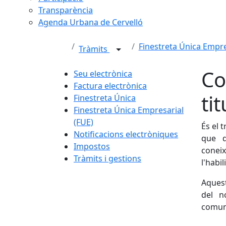
Transparència
Agenda Urbana de Cervelló
Finestreta Única Empre
Tràmits
Co
Seu electrònica
Factura electrònica
tit
Finestreta Única
Finestreta Única Empresarial
(FUE)
És el 
Notificacions electròniques
que d
Impostos
conei
Tràmits i gestions
l'habil
Aquest
del n
comuni