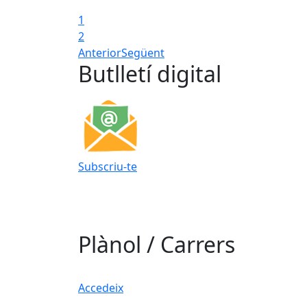
1
2
Anterior
Següent
Butlletí digital
Subscriu-te
Plànol / Carrers
Accedeix