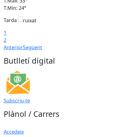
T.Màx: 33°
T
T.Min: 24°
T
Tarda
1
2
Anterior
Següent
Butlletí digital
Subscriu-te
Plànol / Carrers
Accedeix