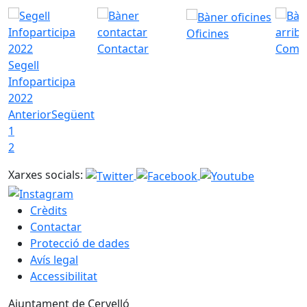
Oficines
Contactar
Com a
Segell
Infoparticipa
2022
Anterior
Següent
1
2
Xarxes socials:
Crèdits
Contactar
Protecció de dades
Avís legal
Accessibilitat
Ajuntament de Cervelló