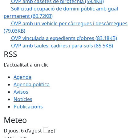
OVP amb casetes de pirotècnia
(59.4KB)
Sol·licitud ocupació de domini públic amb gual
permanent
(60.72KB)
OVP amb un vehicle per càrregues i descàrregues
(79.03KB)
OVP vinculada a expedients d'obres
(83.18KB)
OVP amb taules, cadires i para-sols
(85.5KB)
RSS
L'actualitat a un clic
Agenda
Agenda política
Avisos
Notícies
Publicacions
Meteo
Dijous, 6 d’agost
D