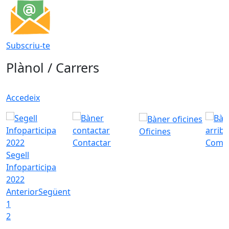
Subscriu-te
Plànol / Carrers
Accedeix
Oficines
Contactar
Com a
Segell
Infoparticipa
2022
Anterior
Següent
1
2