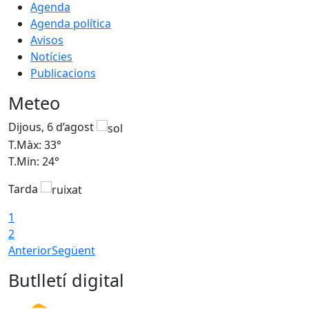
Agenda
Agenda política
Avisos
Notícies
Publicacions
Meteo
Dijous, 6 d’agost
D
T.Màx: 33°
T
T.Min: 24°
T
Tarda
1
2
Anterior
Següent
Butlletí digital