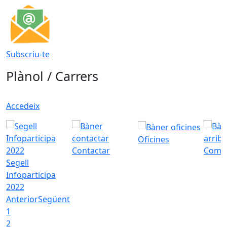
Subscriu-te
Plànol / Carrers
Accedeix
Oficines
Contactar
Com a
Segell
Infoparticipa
2022
Anterior
Següent
1
2