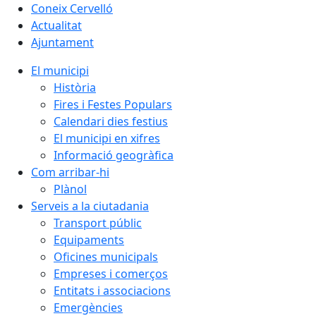
Coneix Cervelló
Actualitat
Ajuntament
El municipi
Història
Fires i Festes Populars
Calendari dies festius
El municipi en xifres
Informació geogràfica
Com arribar-hi
Plànol
Serveis a la ciutadania
Transport públic
Equipaments
Oficines municipals
Empreses i comerços
Entitats i associacions
Emergències