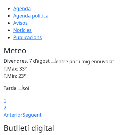
Agenda
Agenda política
Avisos
Notícies
Publicacions
Meteo
Divendres, 7 d’agost
D
T.Màx: 33°
T
T.Min: 23°
T
Tarda
1
2
Anterior
Següent
Butlletí digital