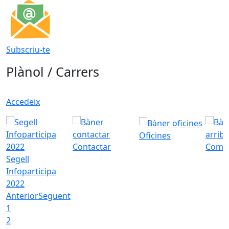
Subscriu-te
Plànol / Carrers
Accedeix
Oficines
Contactar
Com a
Segell
Infoparticipa
2022
Anterior
Següent
1
2