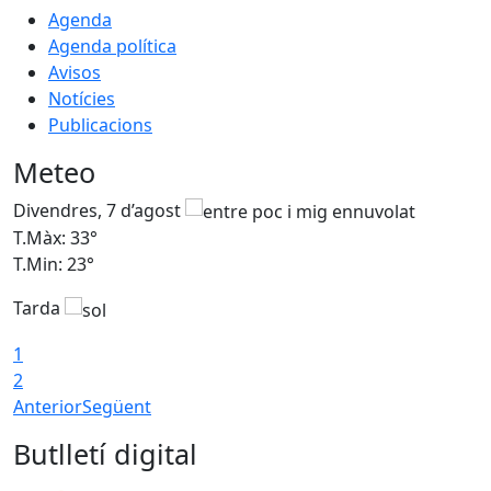
Agenda
Agenda política
Avisos
Notícies
Publicacions
Meteo
Divendres, 7 d’agost
D
T.Màx: 33°
T
T.Min: 23°
T
Tarda
1
2
Anterior
Següent
Butlletí digital