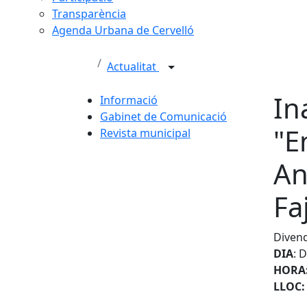
Transparència
Agenda Urbana de Cervelló
Actualitat
In
Informació
Gabinet de Comunicació
"E
Revista municipal
An
Fa
Divend
DIA
: 
HORA
LLOC: