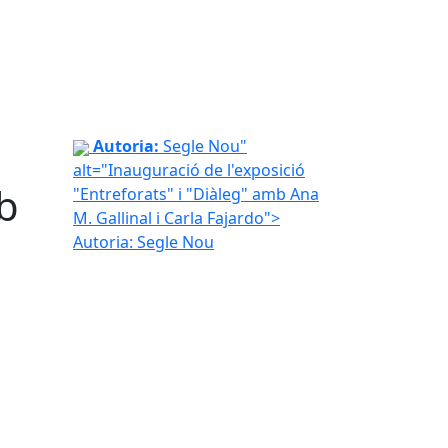
Inauguració de l'exposició "Entreforats" i "Diàleg
Autoria:
Segle Nou"
alt="Inauguració de l'exposició
mb
"Entreforats" i "Diàleg" amb Ana
M. Gallinal i Carla Fajardo">
Autoria: Segle Nou