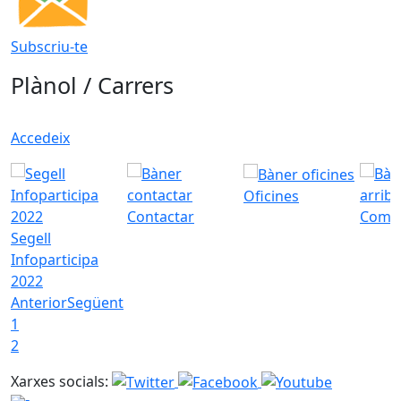
Subscriu-te
Plànol / Carrers
Accedeix
Oficines
Contactar
Com a
Segell
Infoparticipa
2022
Anterior
Següent
1
2
Xarxes socials: