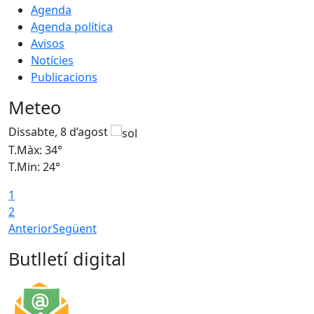
Agenda
Agenda política
Avisos
Notícies
Publicacions
Meteo
Dissabte, 8 d’agost
D
T.Màx: 34°
T
T.Min: 24°
T
1
2
Anterior
Següent
Butlletí digital