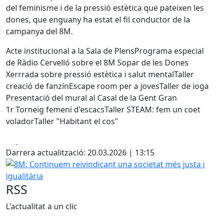
del feminisme i de la pressió estètica que pateixen les
dones, que enguany ha estat el fil conductor de la
campanya del 8M.
Acte institucional a la Sala de Plens
Programa especial
de Ràdio Cervelló sobre el 8M
Sopar de les Dones
Xerrrada sobre pressió estètica i salut mental
Taller
creació de fanzín
Escape room per a joves
Taller de ioga
Presentació del mural al Casal de la Gent Gran
1r Torneig femení d'escacs
Taller STEAM: fem un coet
volador
Taller "Habitant el cos"
Facebook
X
Darrera actualització: 20.03.2026 | 13:15
8M: Continuem reivindicant una societat més justa i iguali
RSS
L'actualitat a un clic