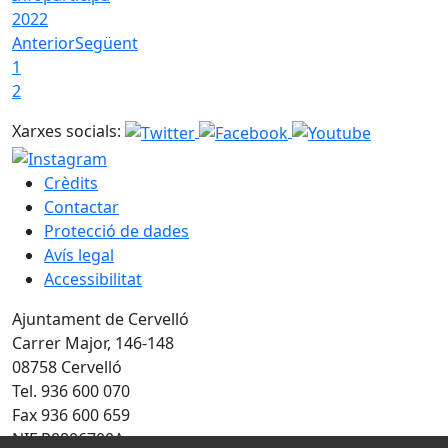
2022
Anterior
Següent
1
2
Xarxes socials:
Crèdits
Contactar
Protecció de dades
Avís legal
Accessibilitat
Ajuntament de Cervelló
Carrer Major, 146-148
08758 Cervelló
Tel. 936 600 070
Fax 936 600 659
NIF P0806700A