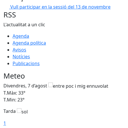
Vull participar en la sessió del 13 de novembre
RSS
L'actualitat a un clic
Agenda
Agenda política
Avisos
Notícies
Publicacions
Meteo
Divendres, 7 d’agost
D
T.Màx: 33°
T
T.Min: 23°
T
Tarda
1