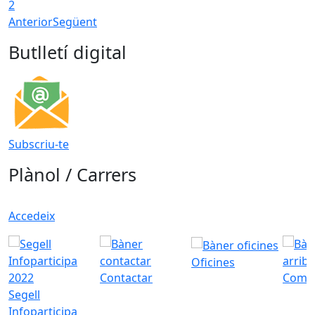
2
Anterior
Següent
Butlletí digital
Subscriu-te
Plànol / Carrers
Accedeix
Oficines
Contactar
Com a
Segell
Infoparticipa