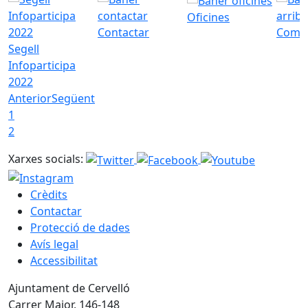
Oficines
Contactar
Com a
Segell
Infoparticipa
2022
Anterior
Següent
1
2
Xarxes socials:
Crèdits
Contactar
Protecció de dades
Avís legal
Accessibilitat
Ajuntament de Cervelló
Carrer Major, 146-148