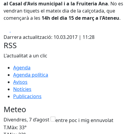
al Casal d'Avis municipal i a la Fruiteria Ana
. No es
vendran tiquets el mateix dia de la calçotada, que
començarà a les
14h del dia 15 de març a l'Ateneu
.
Facebook
X
Darrera actualització: 10.03.2017 | 11:28
RSS
L'actualitat a un clic
Agenda
Agenda política
Avisos
Notícies
Publicacions
Meteo
Divendres, 7 d’agost
D
T.Màx: 33°
T