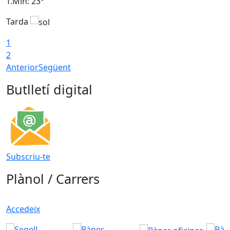
T.Min: 23°
T
Tarda
1
2
Anterior
Següent
Butlletí digital
Subscriu-te
Plànol / Carrers
Accedeix