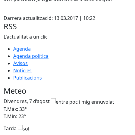
Facebook
X
Darrera actualització: 13.03.2017 | 10:22
RSS
L'actualitat a un clic
Agenda
Agenda política
Avisos
Notícies
Publicacions
Meteo
Divendres, 7 d’agost
D
T.Màx: 33°
T
T.Min: 23°
T
Tarda