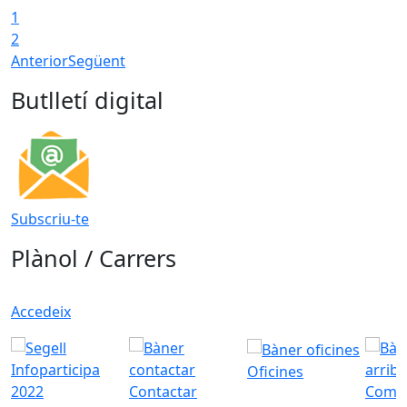
1
2
Anterior
Següent
Butlletí digital
Subscriu-te
Plànol / Carrers
Accedeix
Oficines
Contactar
Com a