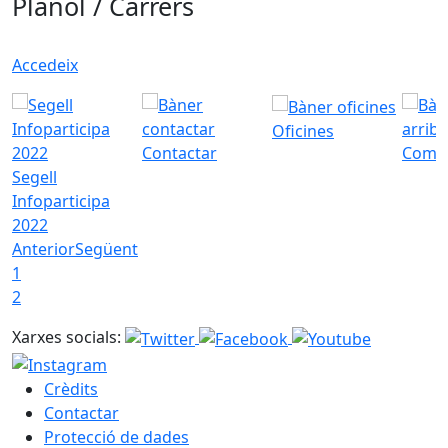
Plànol / Carrers
Accedeix
Oficines
Contactar
Com a
Segell
Infoparticipa
2022
Anterior
Següent
1
2
Xarxes socials:
Crèdits
Contactar
Protecció de dades