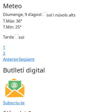
Meteo
Diumenge, 9 d’agost
D
T.Màx: 36°
T
T.Min: 25°
T
Tarda
T
1
2
Anterior
Següent
Butlletí digital
Subscriu-te