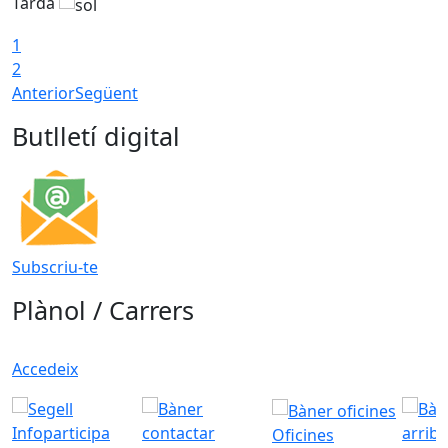
Tarda
T
1
2
Anterior
Següent
Butlletí digital
Subscriu-te
Plànol / Carrers
Accedeix
Oficines