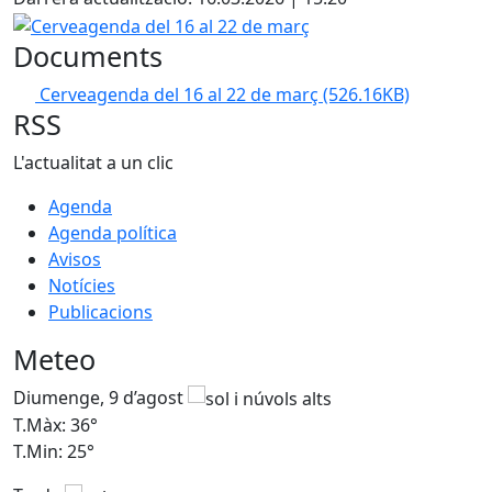
Cerveagenda del 16 al 22 de març
Documents
Cerveagenda del 16 al 22 de març
(526.16KB)
RSS
L'actualitat a un clic
Agenda
Agenda política
Avisos
Notícies
Publicacions
Meteo
Diumenge, 9 d’agost
D
T.Màx: 36°
T
T.Min: 25°
T