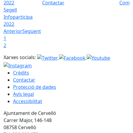
Contactar
Com a
Segell
Infoparticipa
2022
Anterior
Següent
1
2
Xarxes socials:
Crèdits
Contactar
Protecció de dades
Avís legal
Accessibilitat
Ajuntament de Cervelló
Carrer Major, 146-148
08758 Cervelló