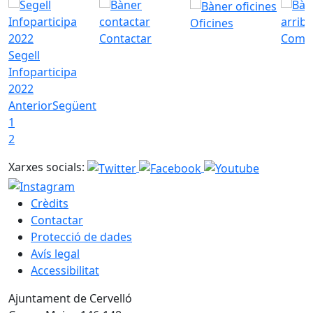
Oficines
Contactar
Com a
Segell
Infoparticipa
2022
Anterior
Següent
1
2
Xarxes socials:
Crèdits
Contactar
Protecció de dades
Avís legal
Accessibilitat
Ajuntament de Cervelló