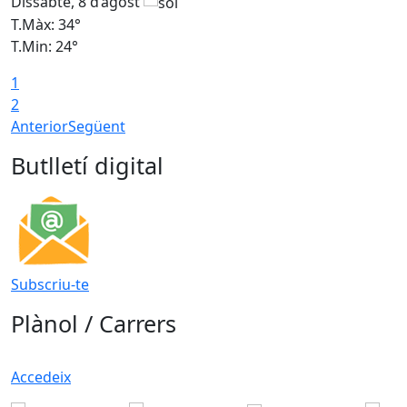
Dissabte, 8 d’agost
D
T.Màx: 34°
T
T.Min: 24°
T
1
2
Anterior
Següent
Butlletí digital
Subscriu-te
Plànol / Carrers
Accedeix