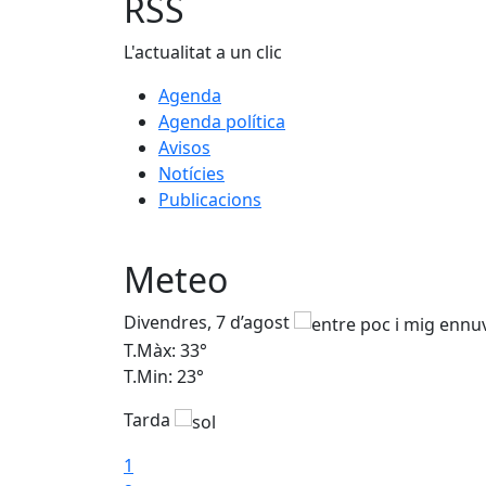
RSS
L'actualitat a un clic
Agenda
Agenda política
Avisos
Notícies
Publicacions
Meteo
Divendres, 7 d’agost
T.Màx: 33°
T.Min: 23°
Tarda
1