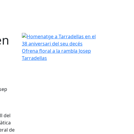
en
Homenatge a Tarradellas en el 38 aniversari del 
Ofrena floral a la rambla Josep
Tarradellas
osep
l del
àtica
eral de