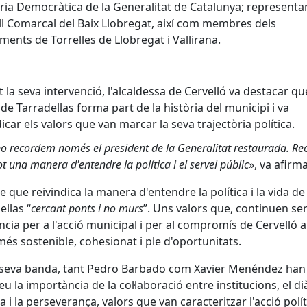
a Democràtica de la Generalitat de Catalunya; representan
l Comarcal del Baix Llobregat, així com membres dels
ments de Torrelles de Llobregat i Vallirana.
 la seva intervenció, l'alcaldessa de Cervelló va destacar qu
 de Tarradellas forma part de la història del municipi i va
dicar els valors que van marcar la seva trajectòria política.
no recordem només el president de la Generalitat restaurada. R
t una manera d'entendre la política i el servei públic
», va afirma
e que reivindica la manera d'entendre la política i la vida de
ellas “
cercant ponts i no murs
”. Uns valors que, continuen se
ncia per a l'acció municipal i per al compromís de Cervelló
més sostenible, cohesionat i ple d'oportunitats.
 seva banda, tant Pedro Barbado com Xavier Menéndez han
leu la importància de la col·laboració entre institucions, el di
sa i la perseverança, valors que van caracteritzar l'acció polít