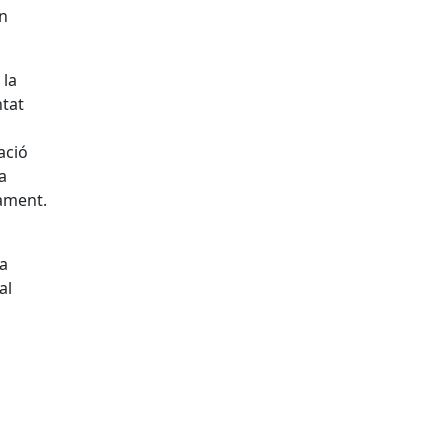
en
 la
ntat
ació
a
ament.
ia
al