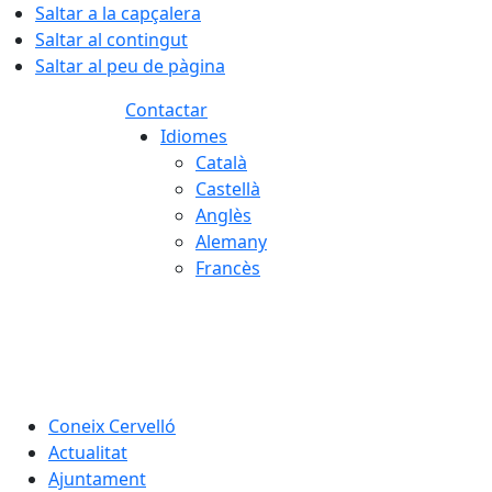
Saltar a la capçalera
Saltar al contingut
Saltar al peu de pàgina
Contactar
Idiomes
Català
Castellà
Anglès
Alemany
Francès
06.08.2026 | 16:40
Coneix Cervelló
Actualitat
Ajuntament