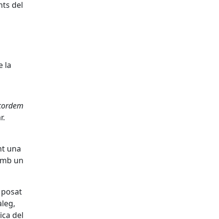
ts del
e la
ecordem
r.
nt una
 amb un
 posat
àleg,
ica del