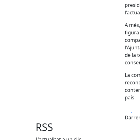
presid
l'actua
A més,
figura
compar
l'Ajun
de la 
conser
La com
recone
contem
país.
Fa
Darrer
RSS
L'actualitat a un clic