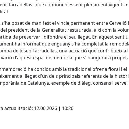
ent Tarradellas i que continuen essent plenament vigents 
litat.
 s'ha posat de manifest el vincle permanent entre Cervelló i
 del president de la Generalitat restaurada, així com la volu
tida de preservar i difondre el seu llegat. En aquest sentit,
tament ha informat que enguany s'ha completat la remodel
tomba de Josep Tarradellas, una actuació que contribueix a l
vació d'aquest espai de memòria que s'inaugurarà proper
memoració ha conclòs amb la tradicional ofrena floral i el
ixement al llegat d'un dels principals referents de la històr
porània de Catalunya, exemple de diàleg, consens i servei 
cebook
X
a actualització: 12.06.2026 | 10:26