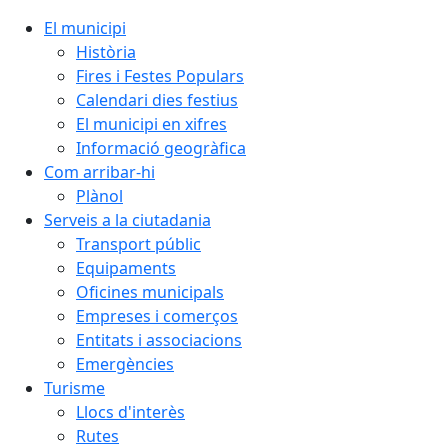
El municipi
Història
Fires i Festes Populars
Calendari dies festius
El municipi en xifres
Informació geogràfica
Com arribar-hi
Plànol
Serveis a la ciutadania
Transport públic
Equipaments
Oficines municipals
Empreses i comerços
Entitats i associacions
Emergències
Turisme
Llocs d'interès
Rutes