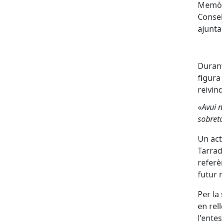
Memòri
Consel
ajunta
Durant
figura
reivin
«
Avui 
sobreto
Un act
Tarrad
referè
futur 
Per la
en rel
l'ente