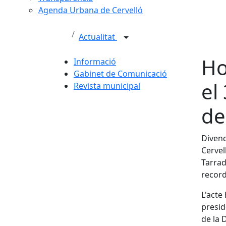
Agenda Urbana de Cervelló
Actualitat
Ho
Informació
Gabinet de Comunicació
el
Revista municipal
de
Divend
Cervel
Tarrad
recorda
L'acte
presid
de la 