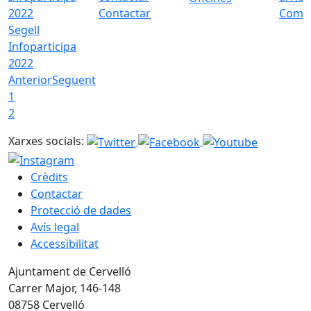
Contactar
Com a
Segell
Infoparticipa
2022
Anterior
Següent
1
2
Xarxes socials:
Crèdits
Contactar
Protecció de dades
Avís legal
Accessibilitat
Ajuntament de Cervelló
Carrer Major, 146-148
08758 Cervelló