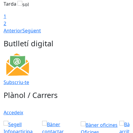
Tarda
T
1
2
Anterior
Següent
Butlletí digital
Subscriu-te
Plànol / Carrers
Accedeix
Oficines