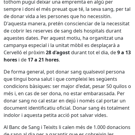
tothom pugui deixar una empremta en algú per
sempre i doni el més preuat que té, la seva sang, per tal
de donar vida a les persones que ho necessitin.
D'aquesta manera, pretén conscienciar de la necessitat
de cobrir les reserves de sang dels hospitals durant
aquestes dates. Per aquest motiu, ha organitzat una
campanya especial i la unitat mòbil es desplaçarà a
Cervelló el pròxim
28 d'agost
durant tot el dia, de
9 a 13
hores
i de
17 a 21 hores
.
De forma general, pot donar sang qualsevol persona
que tingui bona salut i que compleixi les següents
condicions bàsiques: ser major d'edat, pesar 50 quilos o
més i, en cas de ser dona, no estar embarassada. Per
donar sang no cal estar en dejú i només cal portar un
document identificatiu oficial. Donar sang és totalment
indolor i aquesta petita acció pot salvar vides.
Al Banc de Sang i Teixits li calen més de 1.000 donacions
de sang al dia per a garantir que es cobreixin les