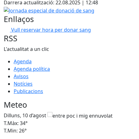
Darrera actualització: 22.08.2025 | 12:48
Jornada especial de donació de sang
Enllaços
Vull reservar hora per donar sang
RSS
L'actualitat a un clic
Agenda
Agenda política
Avisos
Notícies
Publicacions
Meteo
Dilluns, 10 d’agost
D
T.Màx: 34°
T
T.Min: 26°
T