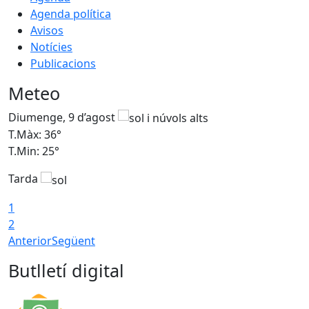
Agenda política
Avisos
Notícies
Publicacions
Meteo
Diumenge, 9 d’agost
D
T.Màx: 36°
T
T.Min: 25°
T
Tarda
T
1
2
Anterior
Següent
Butlletí digital