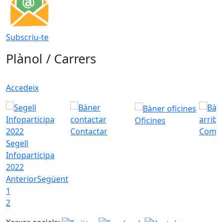
Subscriu-te
Plànol / Carrers
Accedeix
Oficines
Contactar
Com a
Segell
Infoparticipa
2022
Anterior
Següent
1
2