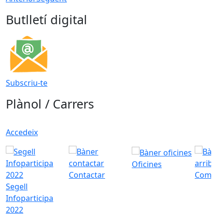
Butlletí digital
Subscriu-te
Plànol / Carrers
Accedeix
Oficines
Contactar
Com a
Segell
Infoparticipa
2022