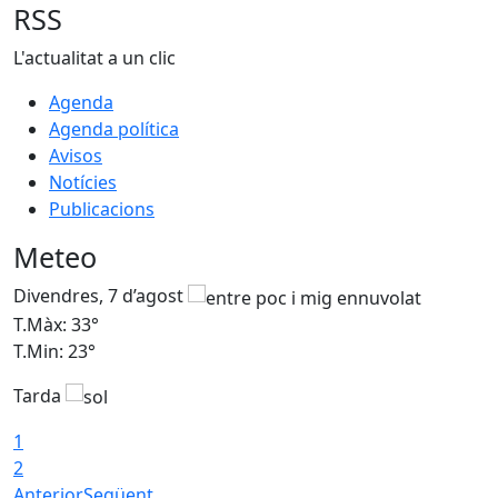
RSS
L'actualitat a un clic
Agenda
Agenda política
Avisos
Notícies
Publicacions
Meteo
Divendres, 7 d’agost
D
T.Màx: 33°
T
T.Min: 23°
T
Tarda
1
2
Anterior
Següent