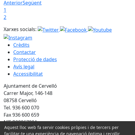
Anterior
Següent
1
2
Xarxes socials:
Crèdits
Contactar
Protecció de dades
Avís legal
Accessibilitat
Ajuntament de Cervelló
Carrer Major, 146-148
08758 Cervelló
Tel. 936 600 070
Fax 936 600 659
NIF P0806700A
Aquest lloc web fa servir cookies pròpies i de tercers per
facilitar-te una experiència de navegació òptima i recollir
Amb la col·laboració de: