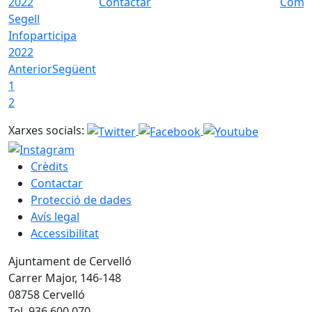
Contactar
Com a
Segell
Infoparticipa
2022
Anterior
Següent
1
2
Xarxes socials:
Crèdits
Contactar
Protecció de dades
Avís legal
Accessibilitat
Ajuntament de Cervelló
Carrer Major, 146-148
08758 Cervelló
Tel. 936 600 070