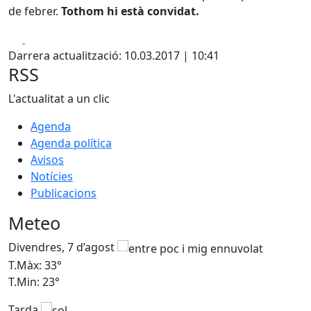
de febrer.
Tothom hi està convidat.
Facebook
X
Darrera actualització: 10.03.2017 | 10:41
RSS
L'actualitat a un clic
Agenda
Agenda política
Avisos
Notícies
Publicacions
Meteo
Divendres, 7 d’agost
D
T.Màx: 33°
T
T.Min: 23°
T
Tarda