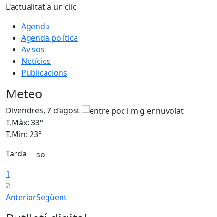
L'actualitat a un clic
Agenda
Agenda política
Avisos
Notícies
Publicacions
Meteo
Divendres, 7 d’agost
D
T.Màx: 33°
T
T.Min: 23°
T
Tarda
1
2
Anterior
Següent