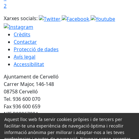
2
Xarxes socials:
Crèdits
Contactar
Protecció de dades
Avís legal
Accessibilitat
Ajuntament de Cervelló
Carrer Major, 146-148
08758 Cervelló
Tel. 936 600 070
Fax 936 600 659
NIF P0806700A
Aquest lloc web fa servir cookies pròpies i de tercers per
Amb la col·laboració de:
facilitar-te una experiència de navegació òptima i recollir
informació anònima per millorar i adaptar-nos a les teves
preferències i pautes de navegació. Navegar sense acceptar