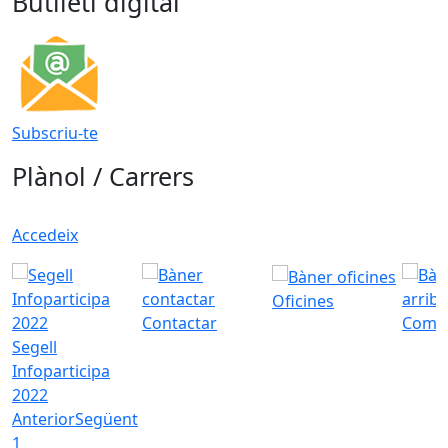
Butlletí digital
Subscriu-te
Plànol / Carrers
Accedeix
Oficines
Contactar
Com a
Segell
Infoparticipa
2022
Anterior
Següent
1