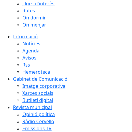
Llocs d'interès
Rutes
On dormir
On menjar
Informació
Notícies
Agenda
Avisos
Rss
Hemeroteca
Gabinet de Comunicació
Imatge corporativa
Xarxes socials
Butlletí digital
Revista municipal
Opinió política
Ràdio Cervelló
Emissions TV