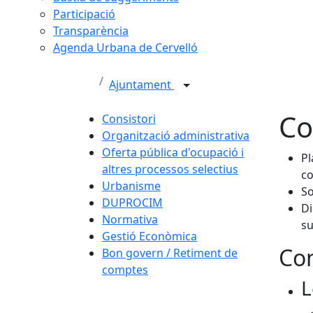
Participació
Transparència
Agenda Urbana de Cervelló
Ajuntament
Co
Consistori
Organització administrativa
Oferta pública d'ocupació i
P
altres processos selectius
co
Urbanisme
So
DUPROCIM
D
Normativa
su
Gestió Econòmica
Con
Bon govern / Retiment de
comptes
L