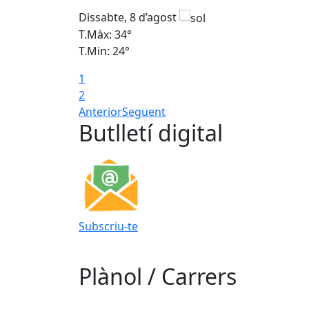
Dissabte, 8 d’agost
T.Màx: 34°
T.Min: 24°
1
2
Anterior
Següent
Butlletí digital
Subscriu-te
Plànol / Carrers