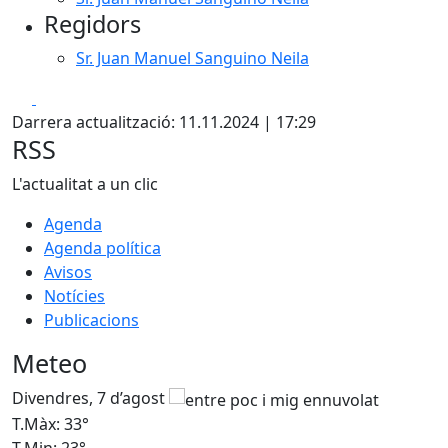
Regidors
Sr. Juan Manuel Sanguino Neila
Facebook
X
Darrera actualització: 11.11.2024 | 17:29
RSS
L'actualitat a un clic
Agenda
Agenda política
Avisos
Notícies
Publicacions
Meteo
Divendres, 7 d’agost
D
T.Màx: 33°
T
T.Min: 23°
T