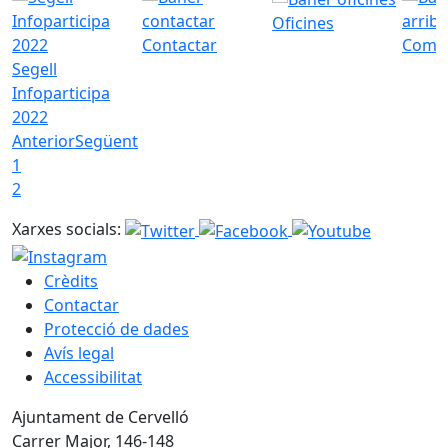
Oficines
Contactar
Com a
Segell
Infoparticipa
2022
Anterior
Següent
1
2
Xarxes socials:
Crèdits
Contactar
Protecció de dades
Avís legal
Accessibilitat
Ajuntament de Cervelló
Carrer Major, 146-148