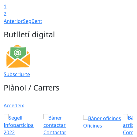
1
2
Anterior
Següent
Butlletí digital
Subscriu-te
Plànol / Carrers
Accedeix
Oficines
Contactar
Com a