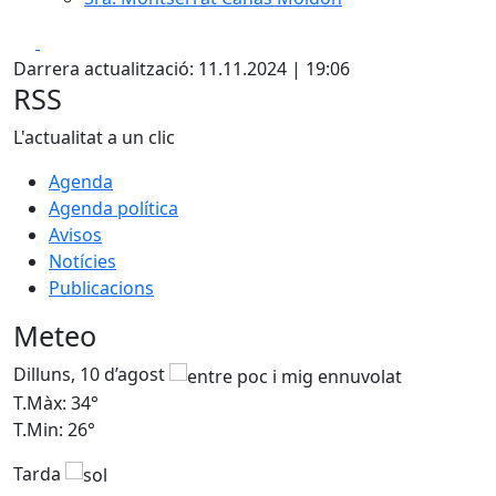
Facebook
X
Darrera actualització: 11.11.2024 | 19:06
RSS
L'actualitat a un clic
Agenda
Agenda política
Avisos
Notícies
Publicacions
Meteo
Dilluns, 10 d’agost
D
T.Màx: 34°
T
T.Min: 26°
T
Tarda
T