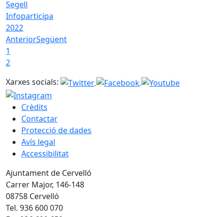
Segell
Infoparticipa
2022
Anterior
Següent
1
2
Xarxes socials:
Crèdits
Contactar
Protecció de dades
Avís legal
Accessibilitat
Ajuntament de Cervelló
Carrer Major, 146-148
08758 Cervelló
Tel. 936 600 070