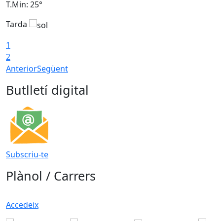
T.Min: 25°
T
Tarda
T
1
2
Anterior
Següent
Butlletí digital
Subscriu-te
Plànol / Carrers
Accedeix