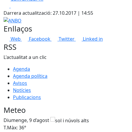
Leaflet
| ©
OpenStreetMap
contributors
Facebook
X
+
Darrera actualització: 27.10.2017 | 14:55
−
ANBO
Enllaços
Web
Facebook
Twitter
Linked in
RSS
L'actualitat a un clic
Agenda
Agenda política
Avisos
Notícies
Publicacions
Meteo
Diumenge, 9 d’agost
D
T.Màx: 36°
T