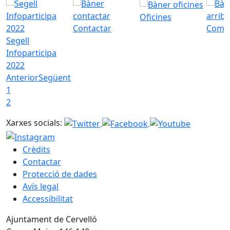
Oficines
Contactar
Com a
Segell
Infoparticipa
2022
Anterior
Següent
1
2
Xarxes socials:
Crèdits
Contactar
Protecció de dades
Avís legal
Accessibilitat
Ajuntament de Cervelló