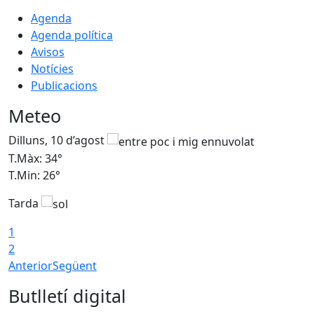
Agenda
Agenda política
Avisos
Notícies
Publicacions
Meteo
Dilluns, 10 d’agost
D
T.Màx: 34°
T
T.Min: 26°
T
Tarda
T
1
2
Anterior
Següent
Butlletí digital