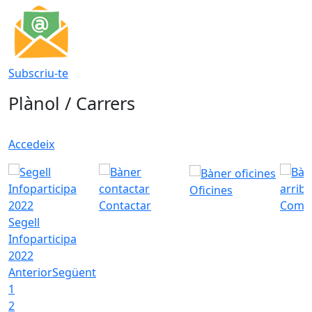
Subscriu-te
Plànol / Carrers
Accedeix
Oficines
Contactar
Com a
Segell
Infoparticipa
2022
Anterior
Següent
1
2