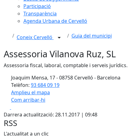
Participació
Transparència
Agenda Urbana de Cervelló
Guia del municipi
Coneix Cervelló
Assessoria Vilanova Ruz, SL
Assessoria fiscal, laboral, comptable i serveis jurídics.
Joaquim Mensa, 17 - 08758 Cervelló - Barcelona
Telèfon:
93 684 09 19
Amplieu el mapa
Com arribar-hi
Leaflet
| ©
OpenStreetMap
contributors
Facebook
X
+
Darrera actualització: 28.11.2017 | 09:48
−
RSS
L'actualitat a un clic