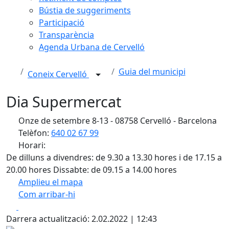
Bústia de suggeriments
Participació
Transparència
Agenda Urbana de Cervelló
Guia del municipi
Coneix Cervelló
Dia Supermercat
Onze de setembre 8-13 - 08758 Cervelló - Barcelona
Telèfon:
640 02 67 99
Horari:
De dilluns a divendres: de 9.30 a 13.30 hores i de 17.15 a
20.00 hores Dissabte: de 09.15 a 14.00 hores
Amplieu el mapa
Com arribar-hi
Leaflet
| ©
OpenStreetMap
contributors
Facebook
X
+
Darrera actualització: 2.02.2022 | 12:43