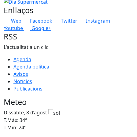
−
Dia Supermercat
Enllaços
Web
Facebook
Twitter
Instagram
Youtube
Google+
RSS
L'actualitat a un clic
Agenda
Agenda política
Avisos
Notícies
Publicacions
Meteo
Dissabte, 8 d’agost
D
T.Màx: 34°
T
T.Min: 24°
T