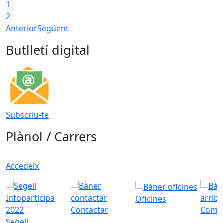
1
2
Anterior
Següent
Butlletí digital
Subscriu-te
Plànol / Carrers
Accedeix
Oficines
Contactar
Com a
Segell