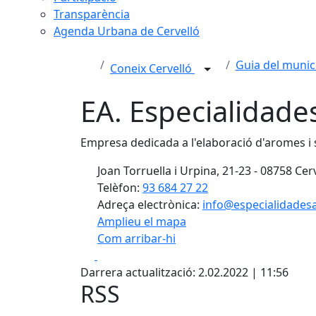
Transparència
Agenda Urbana de Cervelló
Guia del munic
Coneix Cervelló
EA. Especialidade
Empresa dedicada a l'elaboració d'aromes i s
Joan Torruella i Urpina, 21-23 - 08758 Cer
Telèfon:
93 684 27 22
Adreça electrònica:
info@especialidades
Amplieu el mapa
Com arribar-hi
Facebook
X
+
Darrera actualització: 2.02.2022 | 11:56
−
RSS