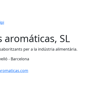
ipi
s aromáticas, SL
aboritzants per a la indústria alimentària.
velló - Barcelona
aromaticas.com
Leaflet
| ©
OpenStreetMap
con