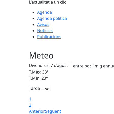
L'actualitat a un clic
Agenda
Agenda política
Avisos
Notícies
Publicacions
Meteo
Divendres, 7 d’agost
T.Màx: 33°
T.Min: 23°
Tarda
1
2
Anterior
Següent