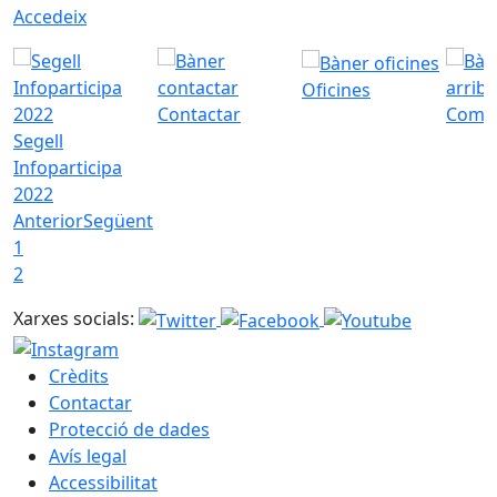
Accedeix
Oficines
Contactar
Com a
Segell
Infoparticipa
2022
Anterior
Següent
1
2
Xarxes socials:
Crèdits
Contactar
Protecció de dades
Avís legal
Accessibilitat