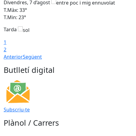
Divendres, 7 d’agost
D
T.Màx: 33°
T
T.Min: 23°
T
Tarda
1
2
Anterior
Següent
Butlletí digital
Subscriu-te
Plànol / Carrers