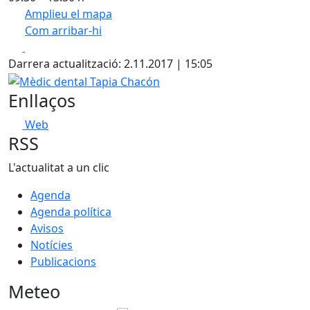
Amplieu el mapa
Com arribar-hi
Leaflet
| ©
OpenStreetMap
contributors
Facebook
X
+
Darrera actualització: 2.11.2017 | 15:05
−
Mèdic dental Tapia Chacón
Enllaços
Web
RSS
L'actualitat a un clic
Agenda
Agenda política
Avisos
Notícies
Publicacions
Meteo