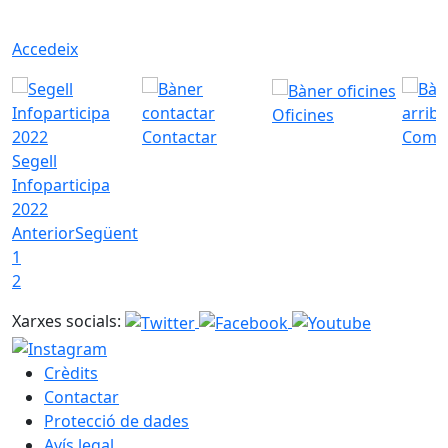
Accedeix
Oficines
Contactar
Com a
Segell
Infoparticipa
2022
Anterior
Següent
1
2
Xarxes socials:
Crèdits
Contactar
Protecció de dades
Avís legal