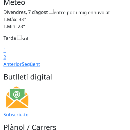
Meteo
Divendres, 7 d’agost
D
T.Màx: 33°
T
T.Min: 23°
T
Tarda
1
2
Anterior
Següent
Butlletí digital
Subscriu-te
Plànol / Carrers