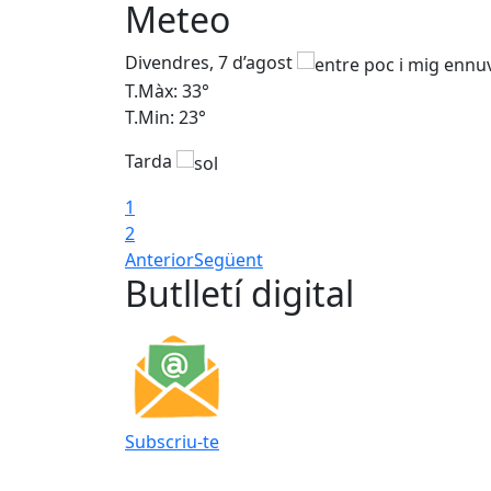
Meteo
Divendres, 7 d’agost
T.Màx: 33°
T.Min: 23°
Tarda
1
2
Anterior
Següent
Butlletí digital
Subscriu-te