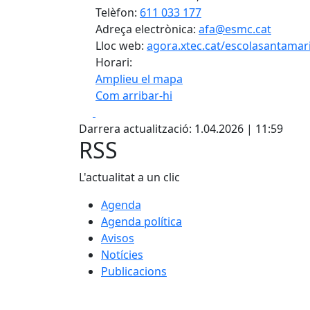
Telèfon:
611 033 177
Adreça electrònica:
afa@esmc.cat
Lloc web:
agora.xtec.cat/escolasantamari
Horari:
Amplieu el mapa
Com arribar-hi
Facebook
X
+
Darrera actualització: 1.04.2026 | 11:59
−
RSS
L'actualitat a un clic
Agenda
Agenda política
Avisos
Notícies
Publicacions