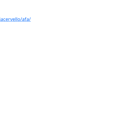
acervello/afa/
Leaflet
| ©
OpenStreetMap
con