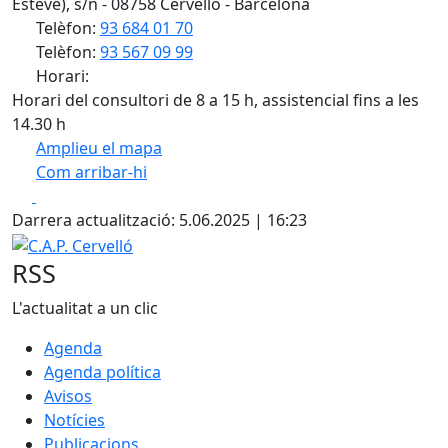
Esteve), s/n - 08758 Cervelló - Barcelona
Telèfon:
93 684 01 70
Telèfon:
93 567 09 99
Horari:
Horari del consultori de 8 a 15 h, assistencial fins a les
14.30 h
Amplieu el mapa
Com arribar-hi
Leaflet
| ©
OpenStreetMap
contributors
Facebook
X
+
Darrera actualització: 5.06.2025 | 16:23
−
C.A.P. Cervelló
RSS
L'actualitat a un clic
Agenda
Agenda política
Avisos
Notícies
Publicacions