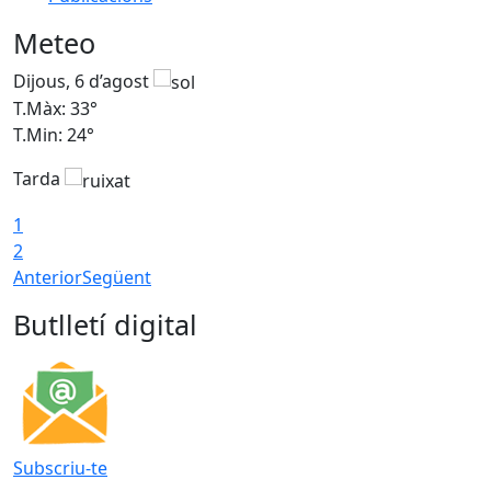
Meteo
Dijous, 6 d’agost
D
T.Màx: 33°
T
T.Min: 24°
T
Tarda
1
2
Anterior
Següent
Butlletí digital
Subscriu-te