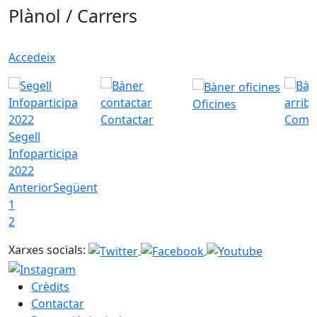
Plànol / Carrers
Accedeix
Oficines
Contactar
Com a
Segell
Infoparticipa
2022
Anterior
Següent
1
2
Xarxes socials:
Crèdits
Contactar