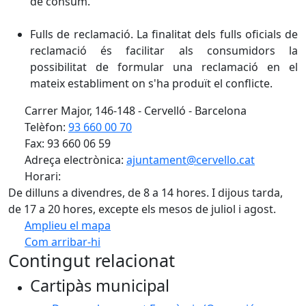
de consum.
Fulls de reclamació. La finalitat dels fulls oficials de
reclamació és facilitar als consumidors la
possibilitat de formular una reclamació en el
mateix establiment on s'ha produït el conflicte.
Carrer Major, 146-148 - Cervelló - Barcelona
Telèfon:
93 660 00 70
Fax: 93 660 06 59
Adreça electrònica:
ajuntament@cervello.cat
Horari:
De dilluns a divendres, de 8 a 14 hores. I dijous tarda,
de 17 a 20 hores, excepte els mesos de juliol i agost.
Amplieu el mapa
Com arribar-hi
Leaflet
| ©
OpenStreetMap
contributors
Contingut relacionat
+
Cartipàs municipal
−