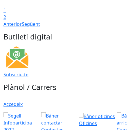
1
2
Anterior
Següent
Butlletí digital
Subscriu-te
Plànol / Carrers
Accedeix
Oficines
Contactar
Com a