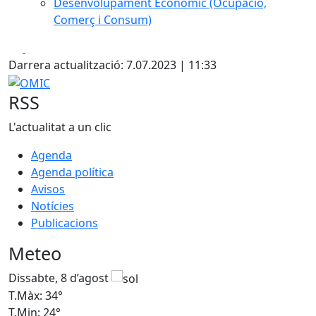
Desenvolupament Econòmic (Ocupació,
Comerç i Consum)
Facebook
X
Darrera actualització: 7.07.2023 | 11:33
OMIC
RSS
L'actualitat a un clic
Agenda
Agenda política
Avisos
Notícies
Publicacions
Meteo
Dissabte, 8 d’agost
D
T.Màx: 34°
T
T.Min: 24°
T