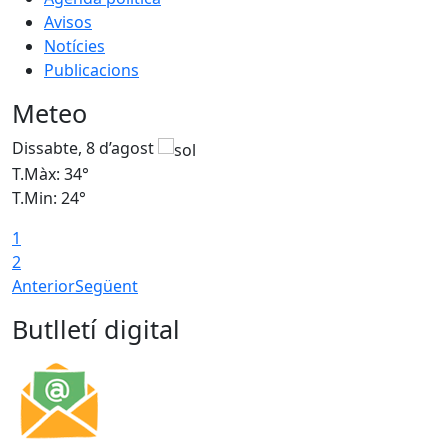
Avisos
Notícies
Publicacions
Meteo
Dissabte, 8 d’agost
D
T.Màx: 34°
T
T.Min: 24°
T
1
2
Anterior
Següent
Butlletí digital