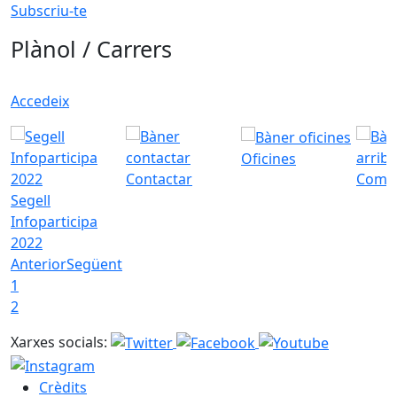
Subscriu-te
Plànol / Carrers
Accedeix
Oficines
Contactar
Com a
Segell
Infoparticipa
2022
Anterior
Següent
1
2
Xarxes socials:
Crèdits