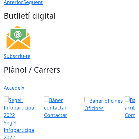
Anterior
Següent
Butlletí digital
Subscriu-te
Plànol / Carrers
Accedeix
Oficines
Contactar
Com a
Segell
Infoparticipa
2022