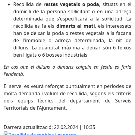
Recollida de
restes vegetals o poda
, situats en el
domicili de la persona sol·licitant o en una adreça
determinada que s'especificarà a la sol·licitud. La
recollida es fa els
dimarts al matí
, els interessats
han de deixar la poda o restes vegetals a la façana
de l'immoble o adreça determinada, la nit de
dilluns. La quantitat màxima a deixar són 6 feixos
ben lligats o 6 bosses industrials.
En cas que el dilluns o dimarts caiguin en festiu es faria
l'endemà.
El servei es veurà reforçat puntualment en períodes de
molta demanda i volum de recollida, segons els criteris
dels equips tècnics del departament de Serveis
Territorials de l'Ajuntament.
Facebook
X
Darrera actualització: 22.02.2024 | 10:35
Recollida de mobles i esporga