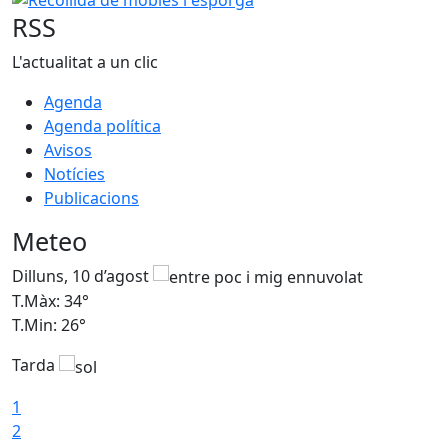
RSS
L'actualitat a un clic
Agenda
Agenda política
Avisos
Notícies
Publicacions
Meteo
Dilluns, 10 d’agost
D
T.Màx: 34°
T
T.Min: 26°
T
Tarda
T
1
2