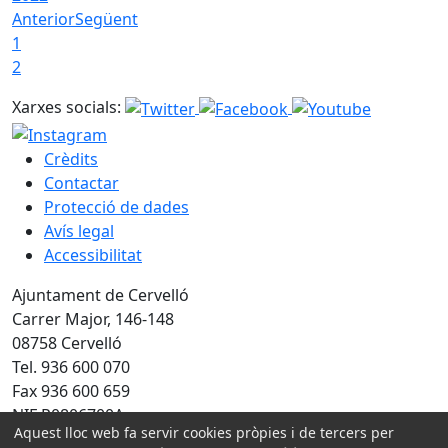
Anterior
Següent
1
2
Xarxes socials:
Crèdits
Contactar
Protecció de dades
Avís legal
Accessibilitat
Ajuntament de Cervelló
Carrer Major, 146-148
08758 Cervelló
Tel. 936 600 070
Fax 936 600 659
NIF P0806700A
Aquest lloc web fa servir cookies pròpies i de tercers per