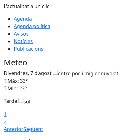
L'actualitat a un clic
Agenda
Agenda política
Avisos
Notícies
Publicacions
Meteo
Divendres, 7 d’agost
D
T.Màx: 33°
T
T.Min: 23°
T
Tarda
1
2
Anterior
Següent