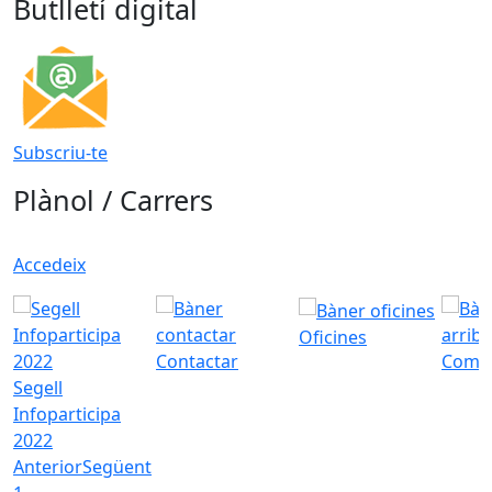
Butlletí digital
Subscriu-te
Plànol / Carrers
Accedeix
Oficines
Contactar
Com a
Segell
Infoparticipa
2022
Anterior
Següent