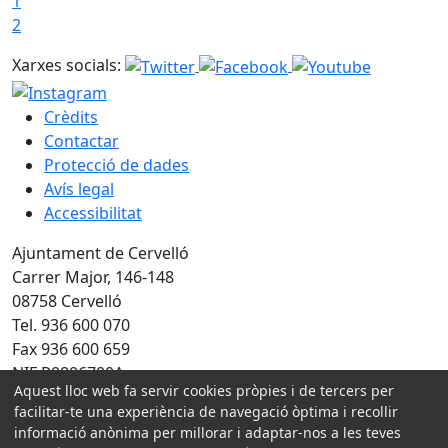
1
2
Xarxes socials:
Crèdits
Contactar
Protecció de dades
Avís legal
Accessibilitat
Ajuntament de Cervelló
Carrer Major, 146-148
08758 Cervelló
Tel. 936 600 070
Fax 936 600 659
NIF P0806700A
Aquest lloc web fa servir cookies pròpies i de tercers per
Amb la col·laboració de:
facilitar-te una experiència de navegació òptima i recollir
informació anònima per millorar i adaptar-nos a les teves