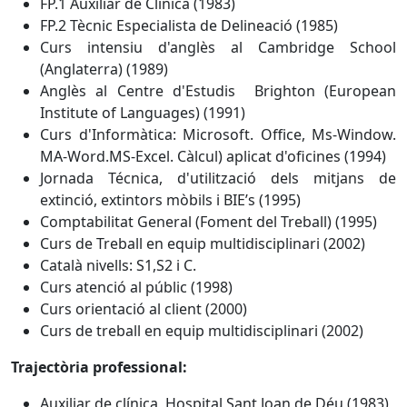
FP.1 Auxiliar de Clínica (1983)
FP.2 Tècnic Especialista de Delineació (1985)
Curs intensiu d'anglès al Cambridge School
(Anglaterra) (1989)
Anglès al Centre d'Estudis Brighton (European
Institute of Languages) (1991)
Curs d'Informàtica: Microsoft. Office, Ms-Window.
MA-Word.MS-Excel. Càlcul) aplicat d'oficines (1994)
Jornada Técnica, d'utilització dels mitjans de
extinció, extintors mòbils i BIE’s (1995)
Comptabilitat General (Foment del Treball) (1995)
Curs de Treball en equip multidisciplinari (2002)
Català nivells: S1,S2 i C.
Curs atenció al públic (1998)
Curs orientació al client (2000)
Curs de treball en equip multidisciplinari (2002)
Trajectòria professional:
Auxiliar de clínica, Hospital Sant Joan de Déu (1983)