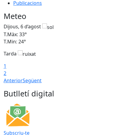
Publicacions
Meteo
Dijous, 6 d’agost
D
T.Màx: 33°
T
T.Min: 24°
T
Tarda
1
2
Anterior
Següent
Butlletí digital
Subscriu-te