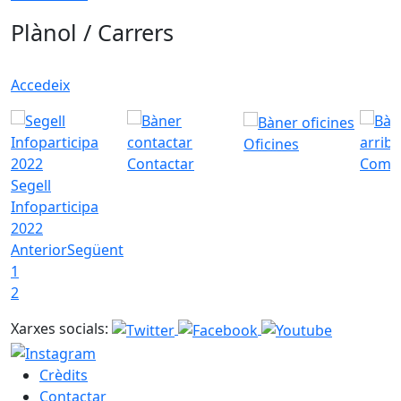
Plànol / Carrers
Accedeix
Oficines
Contactar
Com a
Segell
Infoparticipa
2022
Anterior
Següent
1
2
Xarxes socials:
Crèdits
Contactar