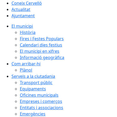
Coneix Cervelló
Actualitat
Ajuntament
El municipi
Història
Fires i Festes Populars
Calendari dies festius
El municipi en xifres
Informació geogràfica
Com arribar-hi
Plànol
Serveis a la ciutadania
Transport públic
Equipaments
Oficines municipals
Empreses i comerços
Entitats i associacions
Emergències