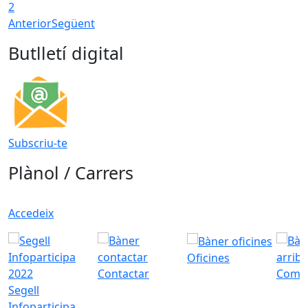
2
Anterior
Següent
Butlletí digital
Subscriu-te
Plànol / Carrers
Accedeix
Oficines
Contactar
Com a
Segell
Infoparticipa