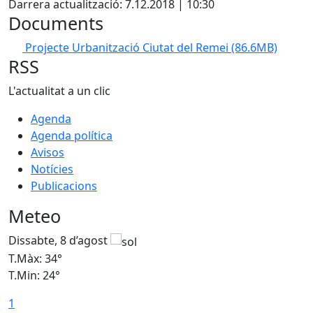
Darrera actualització: 7.12.2018 | 10:30
Documents
Projecte Urbanització Ciutat del Remei
(86.6MB)
RSS
L'actualitat a un clic
Agenda
Agenda política
Avisos
Notícies
Publicacions
Meteo
Dissabte, 8 d’agost
D
T.Màx: 34°
T
T.Min: 24°
T
1