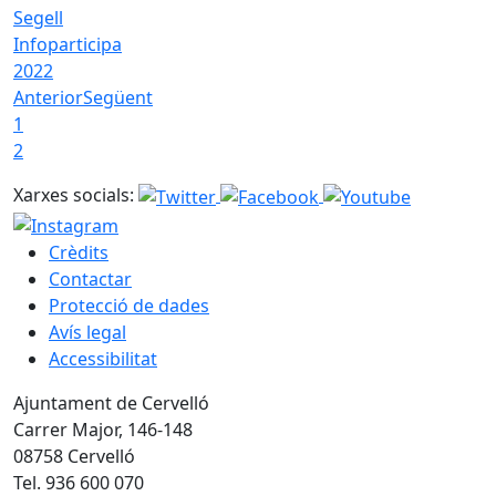
Segell
Infoparticipa
2022
Anterior
Següent
1
2
Xarxes socials:
Crèdits
Contactar
Protecció de dades
Avís legal
Accessibilitat
Ajuntament de Cervelló
Carrer Major, 146-148
08758 Cervelló
Tel. 936 600 070