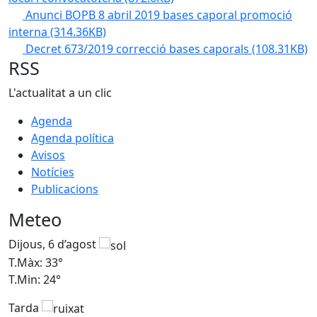
Anunci BOPB 8 abril 2019 bases caporal promoció
interna
(314.36KB)
Decret 673/2019 correcció bases caporals
(108.31KB)
RSS
L'actualitat a un clic
Agenda
Agenda política
Avisos
Notícies
Publicacions
Meteo
Dijous, 6 d’agost
D
T.Màx: 33°
T
T.Min: 24°
T
Tarda