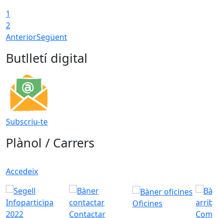
1
2
Anterior
Següent
Butlletí digital
Subscriu-te
Plànol / Carrers
Accedeix
Oficines
Contactar
Com a