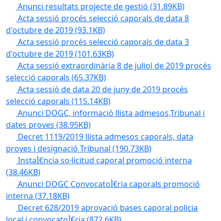
Anunci resultats projecte de gestió
(31.89KB)
Acta sessió procés selecció caporals de data 8
d'octubre de 2019
(93.1KB)
Acta sessió procés selecció caporals de data 3
d'octubre de 2019
(101.63KB)
Acta sessió extraordinària 8 de juliol de 2019 procés
selecció caporals
(65.37KB)
Acta sessió de data 20 de juny de 2019 procés
selecció caporals
(115.14KB)
Anunci DOGC, informació llista admesos,Tribunal i
dates proves
(38.95KB)
Decret 1119/2019 llista admesos caporals, data
proves i designació Tribunal
(190.73KB)
InstaÌ€ncia so·licitud caporal promoció interna
(38.46KB)
Anunci DOGC ConvocatoÌ€ria caporals promoció
interna
(37.18KB)
Decret 628/2019 aprovació bases caporal policia
local i convocatoÌ€ria
(872.6KB)